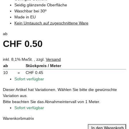
Seidig glänzende Oberfläche
Waschbar bei 30º
Made in EU
Kein Umtausch auf zugeschnittene Ware
ab
CHF 0.50
inkl. 8,1% MwSt. , zzgl.
Versand
ab
Stückpreis / Meter
10
»
CHF 0.45
Sofort verfügbar
x
Dieser Artikel hat Variationen. Wählen Sie bitte die gewünschte
Variation aus.
x
Bitte beachten Sie das Abnahmeintervall von 1 Meter.
Sofort verfügbar
Warenkorbmatrix
In den Warenkorb