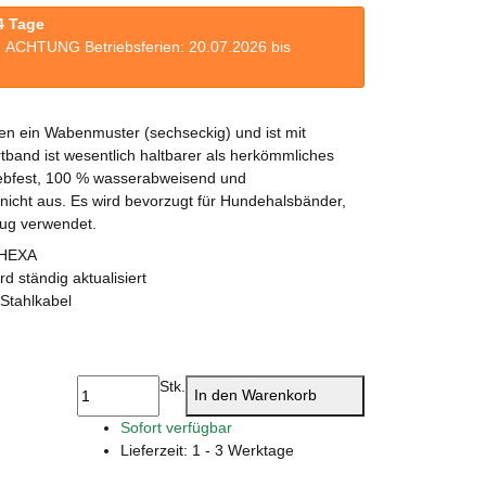
4 Tage
n. ACHTUNG Betriebsferien: 20.07.2026 bis
en ein Wabenmuster (sechseckig) und ist mit
band ist wesentlich haltbarer als herkömmliches
iebfest, 100 % wasserabweisend und
 nicht aus. Es wird bevorzugt für Hundehalsbänder,
ug verwendet.
s HEXA
d ständig aktualisiert
Stahlkabel
Stk.
In den Warenkorb
Sofort verfügbar
Lieferzeit:
1 - 3 Werktage