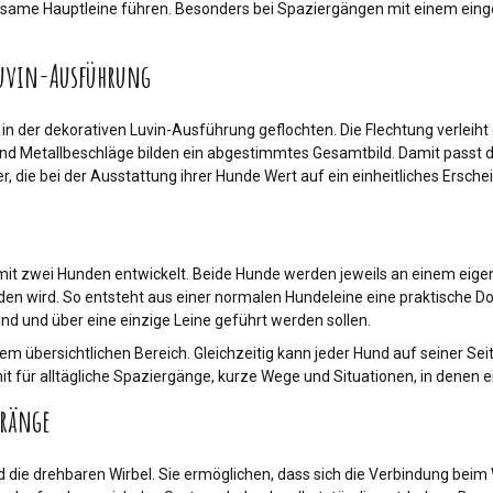
ame Hauptleine führen. Besonders bei Spaziergängen mit einem einges
Luvin-Ausführung
in der dekorativen Luvin-Ausführung geflochten. Die Flechtung verleih
 und Metallbeschläge bilden ein abgestimmtes Gesamtbild. Damit passt 
, die bei der Ausstattung ihrer Hunde Wert auf ein einheitliches Ersche
 mit zwei Hunden entwickelt. Beide Hunde werden jeweils an einem eig
en wird. So entsteht aus einer normalen Hundeleine eine praktische Do
d und über eine einzige Leine geführt werden sollen.
 übersichtlichen Bereich. Gleichzeitig kann jeder Hund auf seiner Seit
t für alltägliche Spaziergänge, kurze Wege und Situationen, in denen
tränge
 die drehbaren Wirbel. Sie ermöglichen, dass sich die Verbindung beim