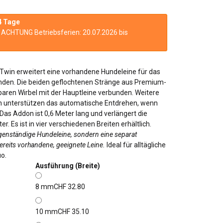
4 Tage
n. ACHTUNG Betriebsferien: 20.07.2026 bis
 Twin erweitert eine vorhandene Hundeleine für das
den. Die beiden geflochtenen Stränge aus Premium-
baren Wirbel mit der Hauptleine verbunden. Weitere
rn unterstützen das automatische Entdrehen, wenn
 Das Addon ist 0,6 Meter lang und verlängert die
 Es ist in vier verschiedenen Breiten erhältlich.
igenständige Hundeleine, sondern eine separat
ereits vorhandene, geeignete Leine.
Ideal für alltägliche
o.
Ausführung (Breite)
8 mm
CHF 32.80
10 mm
CHF 35.10