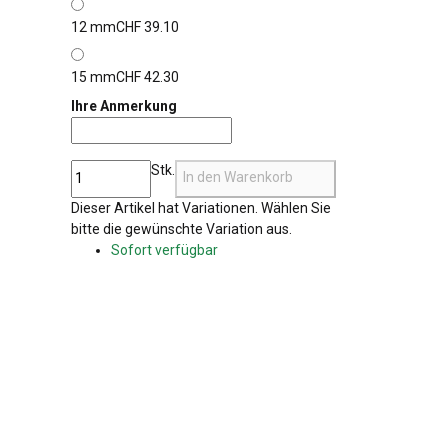
12 mm
CHF 39.10
15 mm
CHF 42.30
Ihre Anmerkung
Ihre Anmerkung
Stk.
In den Warenkorb
x
Dieser Artikel hat Variationen. Wählen Sie
bitte die gewünschte Variation aus.
Sofort verfügbar