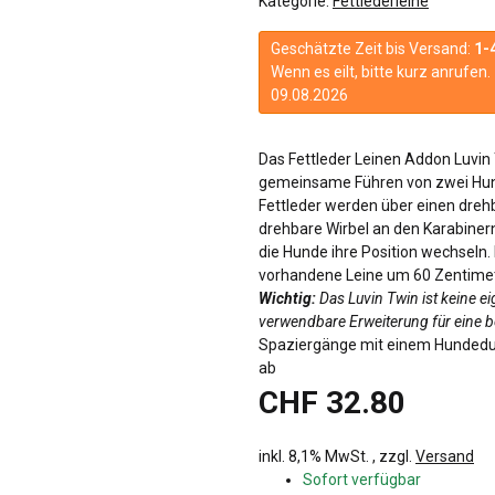
Kategorie:
Fettlederleine
Geschätzte Zeit bis Versand:
1-
Wenn es eilt, bitte kurz anrufe
09.08.2026
Das Fettleder Leinen Addon Luvin
gemeinsame Führen von zwei Hun
Fettleder werden über einen dreh
drehbare Wirbel an den Karabine
die Hunde ihre Position wechseln.
vorhandene Leine um 60 Zentimeter.
Wichtig:
Das Luvin Twin ist keine e
verwendbare Erweiterung für eine b
Spaziergänge mit einem Hundedu
ab
CHF 32.80
inkl. 8,1% MwSt. , zzgl.
Versand
Sofort verfügbar