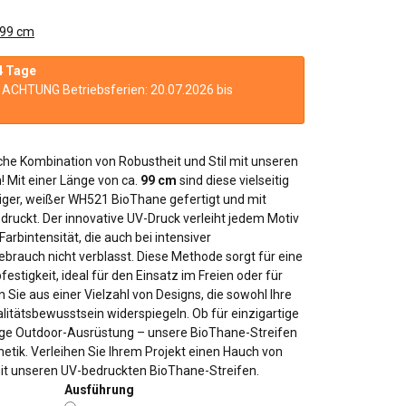
 99 cm
4 Tage
n. ACHTUNG Betriebsferien: 20.07.2026 bis
he Kombination von Robustheit und Stil mit unseren
 Mit einer Länge von ca.
99 cm
sind diese vielseitig
biger, weißer WH521 BioThane gefertigt und mit
ruckt. Der innovative UV-Druck verleiht jedem Motiv
arbintensität, die auch bei intensiver
rauch nicht verblasst. Diese Methode sorgt für eine
stigkeit, ideal für den Einsatz im Freien oder für
 Sie aus einer Vielzahl von Designs, die sowohl Ihre
alitätsbewusstsein widerspiegeln. Ob für einzigartige
bige Outdoor-Ausrüstung – unsere BioThane-Streifen
hetik. Verleihen Sie Ihrem Projekt einen Hauch von
 mit unseren UV-bedruckten BioThane-Streifen.
Ausführung