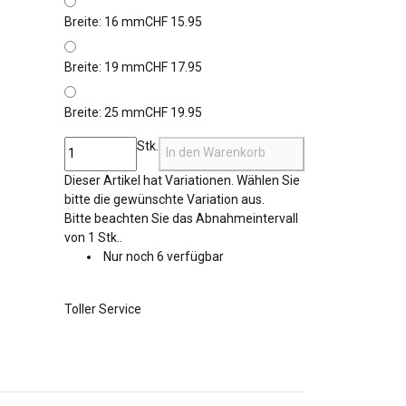
Breite: 16 mm
CHF 15.95
Breite: 19 mm
CHF 17.95
Breite: 25 mm
CHF 19.95
Stk.
In den Warenkorb
x
Dieser Artikel hat Variationen. Wählen Sie
bitte die gewünschte Variation aus.
x
Bitte beachten Sie das Abnahmeintervall
von 1 Stk..
Nur noch 6 verfügbar
Toller Service