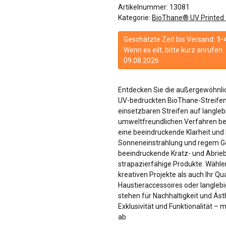
Artikelnummer:
13081
Kategorie:
BioThane® UV Printed
Geschätzte Zeit bis Versand:
1-
Wenn es eilt, bitte kurz anrufe
09.08.2026
Entdecken Sie die außergewöhnlic
UV-bedruckten BioThane-Streifen!
einsetzbaren Streifen auf langle
umweltfreundlichen Verfahren bed
eine beeindruckende Klarheit und F
Sonneneinstrahlung und regem Geb
beeindruckende Kratz- und Abriebfe
strapazierfähige Produkte. Wählen
kreativen Projekte als auch Ihr Qu
Haustieraccessoires oder langle
stehen für Nachhaltigkeit und Äst
Exklusivität und Funktionalität –
ab