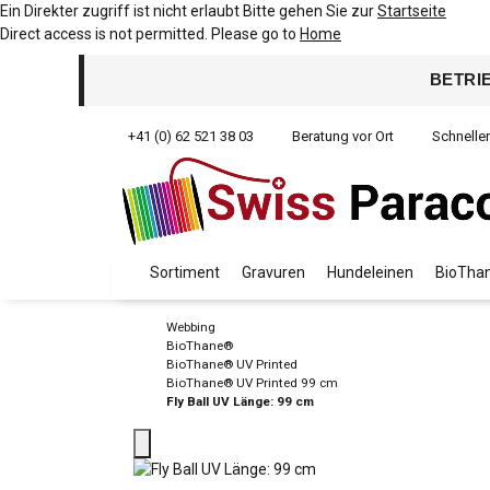
Ein Direkter zugriff ist nicht erlaubt Bitte gehen Sie zur
Startseite
Direct access is not permitted. Please go to
Home
BETRI
+41 (0) 62 521 38 03
Beratung vor Ort
Schnelle
Sortiment
Gravuren
Hundeleinen
BioThan
Webbing
BioThane®
BioThane® UV Printed
BioThane® UV Printed 99 cm
Fly Ball UV Länge: 99 cm