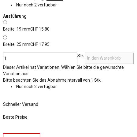
Nur noch 2 verfügbar
Ausführung
Breite: 19 mm
CHF 15.80
Breite: 25 mm
CHF 17.95
Stk.
In den Warenkorb
x
Dieser Artikel hat Variationen. Wählen Sie bitte die gewünschte
Variation aus.
x
Bitte beachten Sie das Abnahmeintervall von 1 Stk..
Nur noch 2 verfügbar
Schneller Versand
Beste Preise
weitere Registerkarten anzeigen