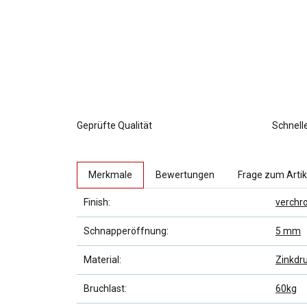
Geprüfte Qualität
Schnell
weitere Registerkarten anzeigen
Merkmale
Bewertungen
Frage zum Artik
Finish:
verchr
Schnapperöffnung:
5 mm
Material:
Zinkdr
Bruchlast:
60kg