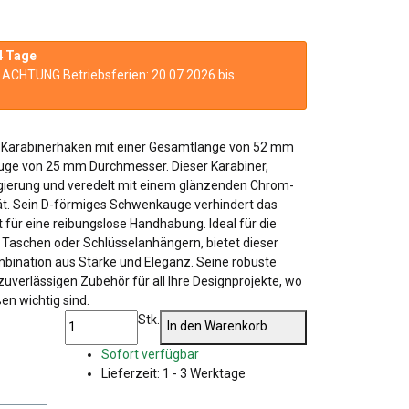
4 Tage
n. ACHTUNG Betriebsferien: 20.07.2026 bis
 Karabinerhaken mit einer Gesamtlänge von 52 mm
uge von 25 mm Durchmesser. Dieser Karabiner,
egierung und veredelt mit einem glänzenden Chrom-
lität. Sein D-förmiges Schwenkauge verhindert das
für eine reibungslose Handhabung. Ideal für die
, Taschen oder Schlüsselanhängern, bietet dieser
bination aus Stärke und Eleganz. Seine robuste
uverlässigen Zubehör für all Ihre Designprojekte, wo
en wichtig sind.
Stk.
In den Warenkorb
Sofort verfügbar
Lieferzeit:
1 - 3 Werktage