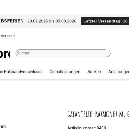
EBSFERIEN
20.07.2026 bis 09.08.2026
Letzter Versandtag: 16
r Versand
e Halsbandverschlüsse
Dienstleistungen
Socken
Anleitunge
Galanterie-Karabiner m. 
Artikelnummer:
8408