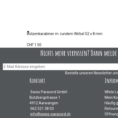
Bolzenkarabiner m. rundem Wirbel 52 x 8 mm
CHF 1.50
Nichts mehr verpassen? Dann melde D
Bestelle unseren Newsletter un
Kontakt
Infor
Swiss Paracord GmbH
White L
Bützbergstrasse 1
Mein Ko
4912 Aarwangen
Häufig 
062 521 38 03
Retour
info@swiss-paracord.ch
Öffnung