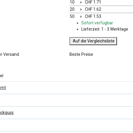
10
»
CHF 1.71
20
»
CHF 1.62
50
»
CHF 1.53
Sofort verfügbar
Lieferzeit:
1 - 3 Werktage
Auf die Vergleichsliste
er Versand
Beste Preise
el
omt
uckguss