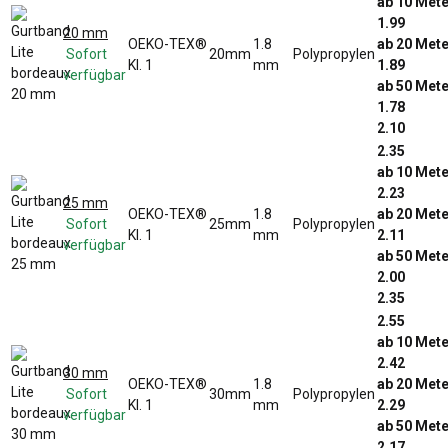
ab 10 Mete
1.99
20 mm
OEKO-TEX®
1.8
ab 20 Mete
Sofort
20mm
Polypropylen
Kl. 1
mm
1.89
verfügbar
ab 50 Mete
1.78
2.10
2.35
ab 10 Mete
2.23
25 mm
OEKO-TEX®
1.8
ab 20 Mete
Sofort
25mm
Polypropylen
Kl. 1
mm
2.11
verfügbar
ab 50 Mete
2.00
2.35
2.55
ab 10 Mete
2.42
30 mm
OEKO-TEX®
1.8
ab 20 Mete
Sofort
30mm
Polypropylen
Kl. 1
mm
2.29
verfügbar
ab 50 Mete
2.17