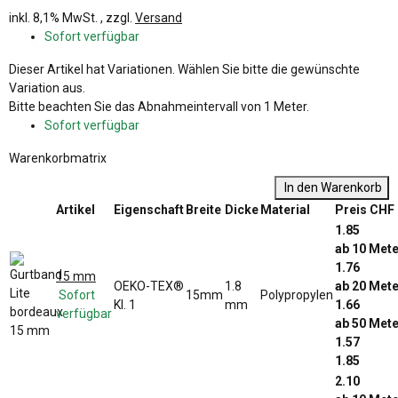
inkl. 8,1% MwSt. , zzgl.
Versand
Sofort verfügbar
x
Dieser Artikel hat Variationen. Wählen Sie bitte die gewünschte
Variation aus.
x
Bitte beachten Sie das Abnahmeintervall von 1 Meter.
Sofort verfügbar
Warenkorbmatrix
In den Warenkorb
Artikel
Eigenschaft
Breite
Dicke
Material
Preis CHF
1.85
ab 10 Mete
1.76
15 mm
OEKO-TEX®
1.8
ab 20 Mete
Sofort
15mm
Polypropylen
Kl. 1
mm
1.66
verfügbar
ab 50 Mete
1.57
1.85
2.10