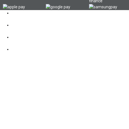
Kontakt
062 521 38 03
Öffnungszeiten
360° Tour