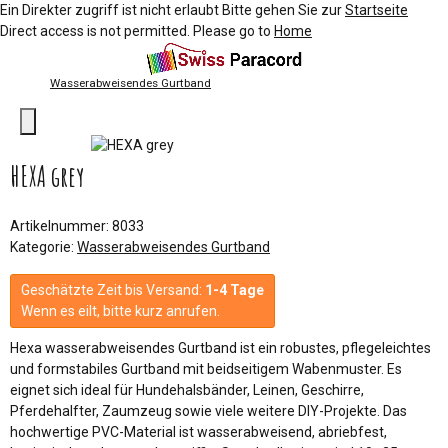
Ein Direkter zugriff ist nicht erlaubt Bitte gehen Sie zur
Startseite
Direct access is not permitted. Please go to
Home
Wasserabweisendes Gurtband
HEXA grey
Artikelnummer:
8033
Kategorie:
Wasserabweisendes Gurtband
Geschätzte Zeit bis Versand:
1-4 Tage
Wenn es eilt, bitte kurz anrufen.
Hexa wasserabweisendes Gurtband ist ein robustes, pflegeleichtes
und formstabiles Gurtband mit beidseitigem Wabenmuster. Es
eignet sich ideal für Hundehalsbänder, Leinen, Geschirre,
Pferdehalfter, Zaumzeug sowie viele weitere DIY-Projekte. Das
hochwertige PVC-Material ist wasserabweisend, abriebfest,