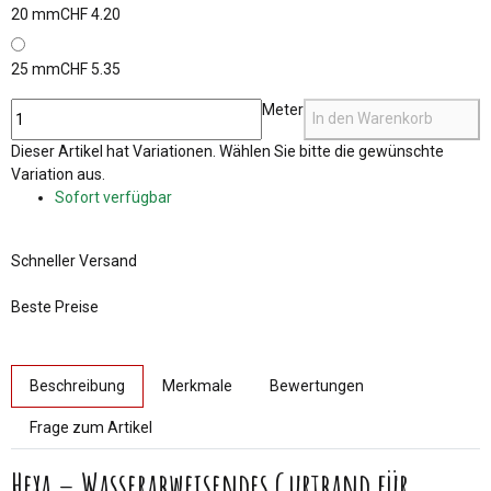
20 mm
CHF 4.20
25 mm
CHF 5.35
Meter
In den Warenkorb
x
Dieser Artikel hat Variationen. Wählen Sie bitte die gewünschte
Variation aus.
Sofort verfügbar
Schneller Versand
Beste Preise
weitere Registerkarten anzeigen
Beschreibung
Merkmale
Bewertungen
Frage zum Artikel
Hexa – Wasserabweisendes Gurtband für