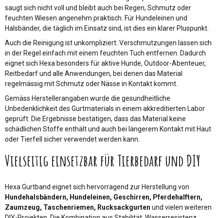
saugt sich nicht voll und bleibt auch bei Regen, Schmutz oder
feuchten Wiesen angenehm praktisch. Für Hundeleinen und
Halsbänder, die täglich im Einsatz sind, ist dies ein klarer Pluspunkt.
Auch die Reinigung ist unkompliziert: Verschmutzungen lassen sich
in der Regel einfach mit einem feuchten Tuch entfernen. Dadurch
eignet sich Hexa besonders für aktive Hunde, Outdoor-Abenteuer,
Reitbedarf und alle Anwendungen, bei denen das Material
regelmässig mit Schmutz oder Nässe in Kontakt kommt.
Gemäss Herstellerangaben wurde die gesundheitliche
Unbedenklichkeit des Gurtmaterials in einem akkreditierten Labor
geprüft. Die Ergebnisse bestätigen, dass das Material keine
schädlichen Stoffe enthält und auch bei längerem Kontakt mit Haut
oder Tierfell sicher verwendet werden kann.
Vielseitig einsetzbar für Tierbedarf und DIY
Hexa Gurtband eignet sich hervorragend zur Herstellung von
Hundehalsbändern, Hundeleinen, Geschirren, Pferdehalftern,
Zaumzeug, Taschenriemen, Rucksackgurten
und vielen weiteren
DIY-Projekten. Die Kombination aus Stabilität, Wasserresistenz,