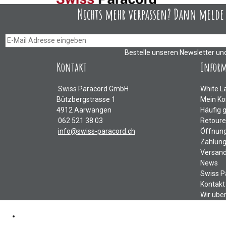
Nichts mehr verpassen? Dann melde D
Bestelle unseren Newsletter un
Kontakt
Infor
Swiss Paracord GmbH
White L
Bützbergstrasse 1
Mein Ko
4912 Aarwangen
Häufig 
062 521 38 03
Retour
info@swiss-paracord.ch
Öffnung
Zahlung
Versand
News
Swiss P
Kontakt
Wir übe