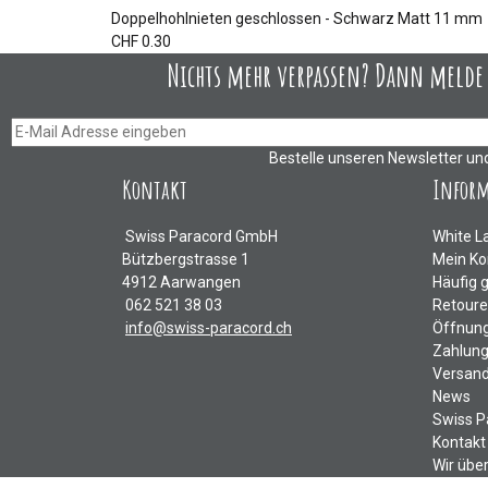
Doppelhohlnieten geschlossen - Schwarz Matt 11 mm
CHF 0.30
Nichts mehr verpassen? Dann melde D
Bestelle unseren Newsletter un
Kontakt
Infor
Swiss Paracord GmbH
White L
Bützbergstrasse 1
Mein Ko
4912 Aarwangen
Häufig 
062 521 38 03
Retour
info@swiss-paracord.ch
Öffnung
Zahlung
Versand
News
Swiss P
Kontakt
Wir übe