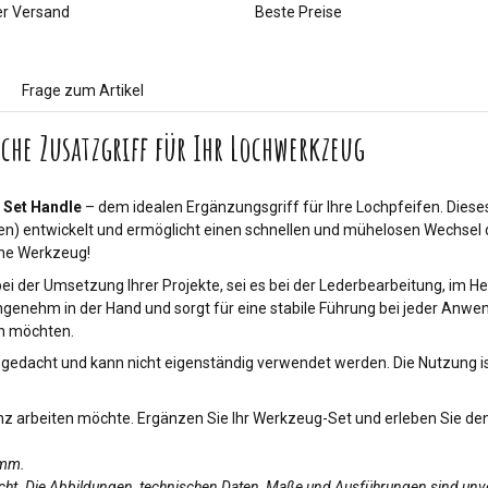
er Versand
Beste Preise
Frage zum Artikel
che Zusatzgriff für Ihr Lochwerkzeug
 Set Handle
– dem idealen Ergänzungsgriff für Ihre Lochpfeifen. Diese
en) entwickelt und ermöglicht einen schnellen und mühelosen Wechsel 
ne Werkzeug!
bei der Umsetzung Ihrer Projekte, sei es bei der Lederbearbeitung, im 
ngenehm in der Hand und sorgt für eine stabile Führung bei jeder Anwen
en möchten.
g gedacht und kann nicht eigenständig verwendet werden. Die Nutzung i
ienz arbeiten möchte. Ergänzen Sie Ihr Werkzeug-Set und erleben Sie d
amm.
licht. Die Abbildungen, technischen Daten, Maße und Ausführungen sind unv