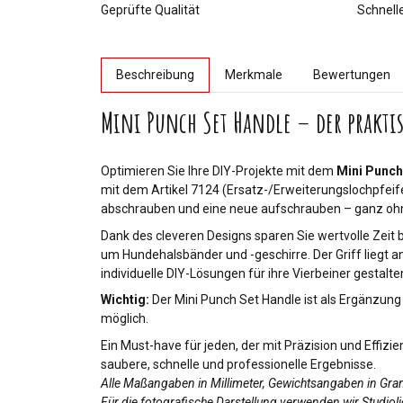
Geprüfte Qualität
Schnell
weitere Registerkarten anzeigen
Beschreibung
Merkmale
Bewertungen
Mini Punch Set Handle – der praktis
Optimieren Sie Ihre DIY-Projekte mit dem
Mini Punch
mit dem Artikel 7124 (Ersatz-/Erweiterungslochpfeif
abschrauben und eine neue aufschrauben – ganz oh
Dank des cleveren Designs sparen Sie wertvolle Zeit 
um Hundehalsbänder und -geschirre. Der Griff liegt a
individuelle DIY-Lösungen für ihre Vierbeiner gestalt
Wichtig:
Der Mini Punch Set Handle ist als Ergänzun
möglich.
Ein Must-have für jeden, der mit Präzision und Effiz
saubere, schnelle und professionelle Ergebnisse.
Alle Maßangaben in Millimeter, Gewichtsangaben in Gr
Für die fotografische Darstellung verwenden wir Studio