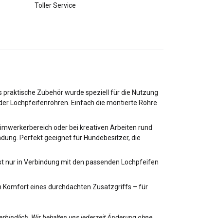
Toller Service
s praktische Zubehör wurde speziell für die Nutzung
der Lochpfeifenröhren. Einfach die montierte Röhre
Heimwerkerbereich oder bei kreativen Arbeiten rund
dung. Perfekt geeignet für Hundebesitzer, die
st nur in Verbindung mit den passenden Lochpfeifen
en Komfort eines durchdachten Zusatzgriffs – für
erbindlich. Wir behalten uns jederzeit Änderung ohne