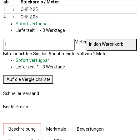
ab
Stückpreis / Meter
1
»
CHF 2.25
4
»
CHF 2.05
Sofort verfügbar
Lieferzeit:
1 - 3 Werktage
Meter
In den Warenkorb
x
Bitte beachten Sie das Abnahmeintervall von 1 Meter.
Sofort verfügbar
Lieferzeit:
1 - 3 Werktage
Auf die Vergleichsliste
Schneller Versand
Beste Preise
weitere Registerkarten anzeigen
Beschreibung
Merkmale
Bewertungen