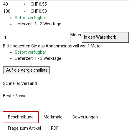
40
»
CHF 0.55
100
»
CHF 0.50
Sofort verfügbar
Lieferzeit:
1 - 3 Werktage
Meter
In den Warenkorb
x
Bitte beachten Sie das Abnahmeintervall von 1 Meter.
Sofort verfügbar
Lieferzeit:
1 - 3 Werktage
Auf die Vergleichsliste
Schneller Versand
Beste Preise
weitere Registerkarten anzeigen
Beschreibung
Merkmale
Bewertungen
Frage zum Artikel
PDF