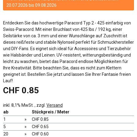
20.07.2026 bis 09.08.2026
Entdecken Sie das hochwertige Paracord Typ 2 - 425 einfarbig von
Swiss-Paracord. Mit einer Bruchlast von 425 lbs / 192 kg, einer
Seilstärke von ca. 3 mm und einer Wunschlänge auf Zuschnitt ist
dieses reißfeste und stabile Nylonseil perfekt für Schmuckhersteller
und DIY-Fans. Es eignet sich ideal für Accessoires und Tierzubehör
wie Halsbänder und Leinen. UV-resistent, witterungsbeständig und
leicht zu waschen, bietet das Paracord endlose Möglichkeiten für
Ihre Kreativität. Bitte beachten Sie, dass es nicht zum Klettern
geeignet ist. Bestellen Sie jetzt und lassen Sie Ihrer Fantasie freien
Lauf!
CHF 0.85
inkl. 8,1% MwSt. , zzgl.
Versand
ab
Stückpreis / Meter
1
»
CHF 0.85
5
»
CHF 0.65
20
»
CHF 0.60