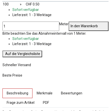
100
»
CHF 0.50
Sofort verfügbar
Lieferzeit:
1 - 3 Werktage
Meter
In den Warenkorb
x
Bitte beachten Sie das Abnahmeintervall von 1 Meter.
Sofort verfügbar
Lieferzeit:
1 - 3 Werktage
Auf die Vergleichsliste
Schneller Versand
Beste Preise
weitere Registerkarten anzeigen
Beschreibung
Merkmale
Bewertungen
Frage zum Artikel
PDF