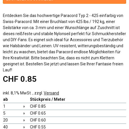
Entdecken Sie das hochwertige Paracord Typ 2 - 425 einfarbig von
Swiss-Paracord. Mit einer Bruchlast von 425 lbs / 192 kg, einer
Seilstärke von ca. 3 mm und einer Wunschlänge auf Zuschnitt ist
dieses reißfeste und stabile Nylonseil perfekt für Schmuckhersteller
und DIY-Fans. Es eignet sich ideal für Accessoires und Tierzubehör
wie Halsbänder und Leinen. UV-resistent, witterungsbeständig und
leicht zu waschen, bietet das Paracord endlose Möglichkeiten für
Ihre Kreativität. Bitte beachten Sie, dass es nicht zum Klettern
geeignet ist. Bestellen Sie jetzt und lassen Sie Ihrer Fantasie freien
Lauf!
CHF 0.85
inkl. 8,1% MwSt. , zzgl.
Versand
ab
Stückpreis / Meter
1
»
CHF 0.85
5
»
CHF 0.65
20
»
CHF 0.60
40
»
CHF 0.55