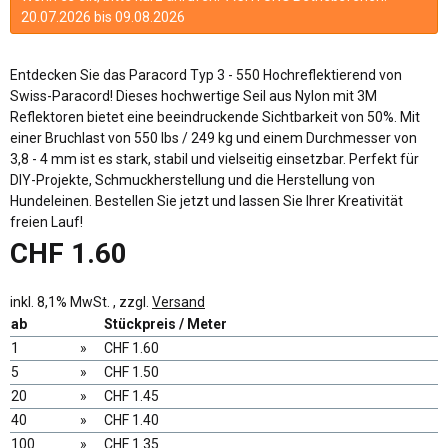
20.07.2026 bis 09.08.2026
Entdecken Sie das Paracord Typ 3 - 550 Hochreflektierend von
Swiss-Paracord! Dieses hochwertige Seil aus Nylon mit 3M
Reflektoren bietet eine beeindruckende Sichtbarkeit von 50%. Mit
einer Bruchlast von 550 lbs / 249 kg und einem Durchmesser von
3,8 - 4 mm ist es stark, stabil und vielseitig einsetzbar. Perfekt für
DIY-Projekte, Schmuckherstellung und die Herstellung von
Hundeleinen. Bestellen Sie jetzt und lassen Sie Ihrer Kreativität
freien Lauf!
CHF 1.60
inkl. 8,1% MwSt. , zzgl.
Versand
ab
Stückpreis / Meter
1
»
CHF 1.60
5
»
CHF 1.50
20
»
CHF 1.45
40
»
CHF 1.40
100
»
CHF 1.35