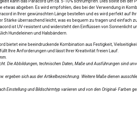
gkeit kann das Paracord um ca. 5-10% schrumpfen. Dies sollte bei der 
se etwas abgeben. Es wird empfohlen, dies bei der Verwendung in Kombi
cord in Ihrer gewünschten Länge bestellen und es wird perfekt auf Ihr
iner Stärke überraschend leicht, was es bequem zu tragen und einfach z
acord ist UV-resistent und widersteht den Einflüssen von Sonnenlicht 
eßlich Hundeleinen und Halsbändern.
 bietet eine beeindruckende Kombination aus Festigkeit, Vielseitigkeit
üllt Ihre Anforderungen und lässt Ihrer Kreativität freien Lauf.
amm.
licht. Die Abbildungen, technischen Daten, Maße und Ausführungen sind unv
bzw. ergeben sich aus der Artikelbezeichnung. Weitere Maße dienen ausschlie
ch Einstellung und Bildschirmtyp variieren und von den Original- Farben g