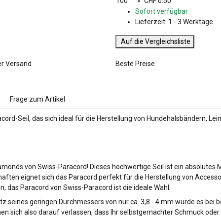
100
»
CHF 0.50
Sofort verfügbar
Lieferzeit:
1 - 3 Werktage
Auf die Vergleichsliste
er Versand
Beste Preise
Frage zum Artikel
acord-Seil, das sich ideal für die Herstellung von Hundehalsbändern, L
Diamonds von Swiss-Paracord! Dieses hochwertige Seil ist ein absolutes
ten eignet sich das Paracord perfekt für die Herstellung von Accessoir
, das Paracord von Swiss-Paracord ist die ideale Wahl.
otz seines geringen Durchmessers von nur ca. 3,8 - 4 mm wurde es bei b
nnen sich also darauf verlassen, dass Ihr selbstgemachter Schmuck oder 