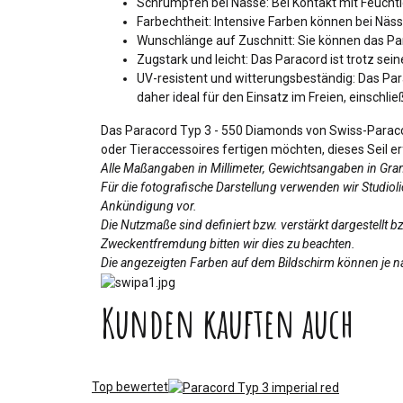
Schrumpfen bei Nässe: Bei Kontakt mit Feuchti
Farbechtheit: Intensive Farben können bei Näs
Wunschlänge auf Zuschnitt: Sie können das Para
Zugstark und leicht: Das Paracord ist trotz se
UV-resistent und witterungsbeständig: Das Par
daher ideal für den Einsatz im Freien, einschli
Das Paracord Typ 3 - 550 Diamonds von Swiss-Paracord
oder Tieraccessoires fertigen möchten, dieses Seil erf
Alle Maßangaben in Millimeter, Gewichtsangaben in Gr
Für die fotografische Darstellung verwenden wir Studio
Ankündigung vor.
Die Nutzmaße sind definiert bzw. verstärkt dargestellt 
Zweckentfremdung bitten wir dies zu beachten.
Die angezeigten Farben auf dem Bildschirm können je na
Kunden kauften auch
Top bewertet