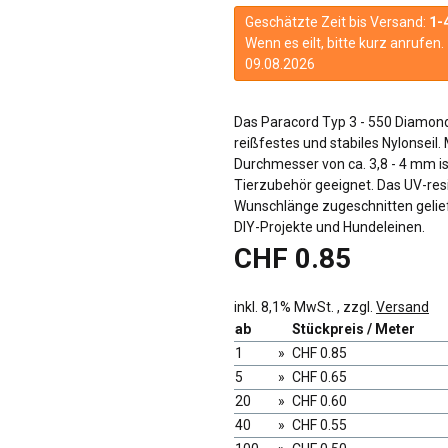
Geschätzte Zeit bis Versand:
1-
Wenn es eilt, bitte kurz anrufe
09.08.2026
Das Paracord Typ 3 - 550 Diamond
reißfestes und stabiles Nylonseil.
Durchmesser von ca. 3,8 - 4 mm is
Tierzubehör geeignet. Das UV-resi
Wunschlänge zugeschnitten geliefer
DIY-Projekte und Hundeleinen.
CHF 0.85
inkl. 8,1% MwSt. , zzgl.
Versand
ab
Stückpreis / Meter
1
»
CHF 0.85
5
»
CHF 0.65
20
»
CHF 0.60
40
»
CHF 0.55