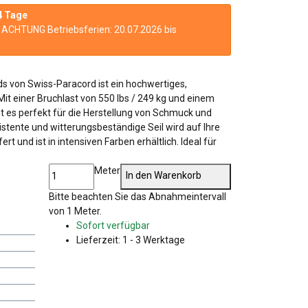
4 Tage
n. ACHTUNG Betriebsferien: 20.07.2026 bis
s von Swiss-Paracord ist ein hochwertiges,
 Mit einer Bruchlast von 550 lbs / 249 kg und einem
t es perfekt für die Herstellung von Schmuck und
stente und witterungsbeständige Seil wird auf Ihre
t und ist in intensiven Farben erhältlich. Ideal für
Meter
In den Warenkorb
x
Bitte beachten Sie das Abnahmeintervall
von 1 Meter.
Sofort verfügbar
Lieferzeit:
1 - 3 Werktage