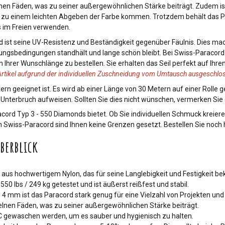
nen Fäden, was zu seiner außergewöhnlichen Stärke beiträgt. Zudem is
s zu einem leichten Abgeben der Farbe kommen. Trotzdem behält das Pa
s im Freien verwenden.
d ist seine UV-Resistenz und Beständigkeit gegenüber Fäulnis. Dies mac
ungsbedingungen standhält und lange schön bleibt. Bei Swiss-Paracord
n Ihrer Wunschlänge zu bestellen. Sie erhalten das Seil perfekt auf Ihre
 Artikel aufgrund der individuellen Zuschneidung vom Umtausch ausgeschlos
ern geeignet ist. Es wird ab einer Länge von 30 Metern auf einer Rolle 
terbruch aufweisen. Sollten Sie dies nicht wünschen, vermerken Sie d
aracord Typ 3 - 550 Diamonds bietet. Ob Sie individuellen Schmuck kreie
Swiss-Paracord sind Ihnen keine Grenzen gesetzt. Bestellen Sie noch he
berblick
aus hochwertigem Nylon, das für seine Langlebigkeit und Festigkeit bek
50 lbs / 249 kg getestet und ist äußerst reißfest und stabil.
 4 mm ist das Paracord stark genug für eine Vielzahl von Projekten und 
elnen Fäden, was zu seiner außergewöhnlichen Stärke beiträgt.
°C gewaschen werden, um es sauber und hygienisch zu halten.