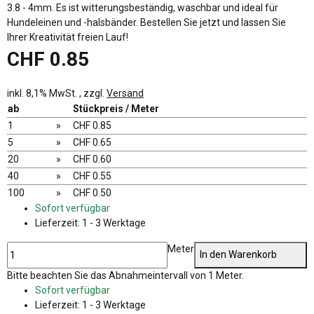
3.8 - 4mm. Es ist witterungsbeständig, waschbar und ideal für
Hundeleinen und -halsbänder. Bestellen Sie jetzt und lassen Sie
Ihrer Kreativität freien Lauf!
CHF 0.85
inkl. 8,1% MwSt. , zzgl.
Versand
ab
Stückpreis / Meter
1
»
CHF 0.85
5
»
CHF 0.65
20
»
CHF 0.60
40
»
CHF 0.55
100
»
CHF 0.50
Sofort verfügbar
Lieferzeit:
1 - 3 Werktage
Meter
In den Warenkorb
x
Bitte beachten Sie das Abnahmeintervall von 1 Meter.
Sofort verfügbar
Lieferzeit:
1 - 3 Werktage