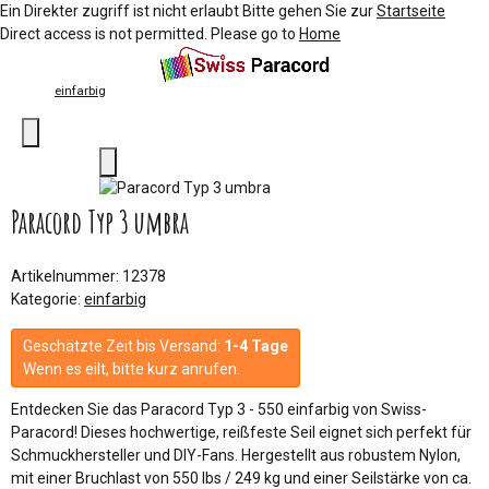
Ein Direkter zugriff ist nicht erlaubt Bitte gehen Sie zur
Startseite
Direct access is not permitted. Please go to
Home
einfarbig
Paracord Typ 3 umbra
Artikelnummer:
12378
Kategorie:
einfarbig
Geschätzte Zeit bis Versand:
1-4 Tage
Wenn es eilt, bitte kurz anrufen.
Entdecken Sie das Paracord Typ 3 - 550 einfarbig von Swiss-
Paracord! Dieses hochwertige, reißfeste Seil eignet sich perfekt für
Schmuckhersteller und DIY-Fans. Hergestellt aus robustem Nylon,
mit einer Bruchlast von 550 lbs / 249 kg und einer Seilstärke von ca.