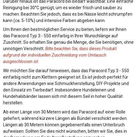
Darüber hinaus ist das Paracord bei Bedarf waschbar. Eine einfache
Reinigung bei 30°C genügt, um es wieder frisch und sauber zu
machen. Beachten Sie jedoch, dass es bei Nässe leicht schrumpfen
kann (ca. 5-10%) und intensive Farben abgeben kann.
Um Ihnen den bestmöglichen Service zu bieten, liefern wir Ihnen
das Paracord Typ 3 - 550 einfarbig in Ihrer Wunschlänge auf
Zuschnitt. So erhalten Sie genau die Menge, die Sie benötigen, ohne
unnötigen Verschnitt.
Bitte beachten Sie, dass dieses Produkt
aufgrund der individuellen Zuschneidung vom Umtausch
ausgeschlossen ist.
Wir möchten Sie darauf hinweisen, dass das Paracord Typ 3 - 550
einfarbig nicht zum Klettern geeignet ist. Es ist jedoch perfekt für
andere Anwendungen wie Schmuckherstellung, DIY-Projekte und
den Einsatz im Tierbedarf. Insbesondere Hundeleinen und
Hundehalsbänder lassen sich mit diesem Seil in hoher Qualität
herstellen.
Ab einer Länge von 30 Metern wird das Paracord auf einer Rolle
geliefert, während kürzere Längen als Bündel verschickt werden.
Längen ab 30 Metern können gegebenenfalls einen Unterbruch
aufweisen. Sollten Sie dies nicht wünschen, bitten wir Sie, dies in