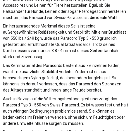
Accessoires und Leinen für Tiere herzustellen. Egal, ob Sie
Halsbänder für Hunde, Leinen oder sogar Pferdegeschirr herstellen
möchten, das Paracord von Swiss-Paracord ist die ideale Wahl.
Ein herausragendes Merkmal dieses Seils ist seine
außergewöhnliche Reißfestigkeit und Stabilität. Mit einer Bruchlast
von 550 lbs / 249 kg wurde das Paracord Typ 3 - 550 gründlich
getestet und erfüllt höchste Qualitätsstandards. Trotz seines
Durchmessers von nur ca. 3.8 - 4 mm ist dieses Seil erstaunlich
stark und zuverlässig.
Das Kernmaterial des Paracords besteht aus 7 einzelnen Fäden,
was ihm zusätzliche Stabilität verleiht. Zudem ist es aus
hochwertigem Nylon gefertigt, das besonders langlebig ist. Sie
können sich darauf verlassen, dass das Paracord den Strapazen
des Alltags standhält und Ihnen lange Freude bereitet.
Auch in Bezug auf die Witterungsbeständigkeit überzeugt das
Paracord Typ 3 - 550 von Swiss-Paracord. Es ist wasserfest und hält
auch widrigen Bedingungen problemlos stand. Sie können es
bedenkenlos im Freien verwenden, ohne sich um Feuchtigkeit oder
andere Umwelteinflüsse sorgen zu müssen.