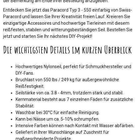
der Bemerkung am Ende Ihrer Bestellung anzugeben.
Entdecken Sie jetzt das Paracord Typ 3 - 550 einfarbig von Swiss-
Paracord und lassen Sie Ihrer Kreativität freien Lauf. Kreieren Sie
einzigartige Accessoires und hochwertige Tierleinen mit diesem
reißfesten, stabilen und witterungsbeständigen Seil. Bestellen Sie
jetzt und starten Sie Ihr nächstes DIY-Projekt!
Die wichtigsten Details im kurzen Überblick
Hochwertiges Nylonseil, perfekt für Schmuckhersteller und
DIY-Fans.
Bruchlast von 550 lbs / 249 kg für außergewöhnliche
Reißfestigkeit.
Seilstärke von ca. 3.8 - 4mm, trotzdem stark und stabil.
Kernmaterial besteht aus 7 einzelnen Fäden für zusätzliche
Stabilität.
Waschbar bei 30°C für einfache Reinigung.
Kann bei Nässe um ca. 5-10% schrumpfen.
Intensive Farben können nach Kontakt mit Wasser abfärben.
Geliefert in Ihrer Wunschlänge auf Zuschnitt für
maßgeschneiderte Projekte.