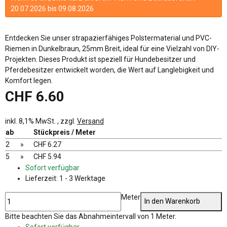
20.07.2026 bis 09.08.2026
Entdecken Sie unser strapazierfähiges Polstermaterial und PVC-
Riemen in Dunkelbraun, 25mm Breit, ideal für eine Vielzahl von DIY-
Projekten. Dieses Produkt ist speziell für Hundebesitzer und
Pferdebesitzer entwickelt worden, die Wert auf Langlebigkeit und
Komfort legen.
CHF 6.60
inkl. 8,1% MwSt. , zzgl.
Versand
ab
Stückpreis / Meter
2
»
CHF 6.27
5
»
CHF 5.94
Sofort verfügbar
Lieferzeit:
1 - 3 Werktage
Meter
In den Warenkorb
x
Bitte beachten Sie das Abnahmeintervall von 1 Meter.