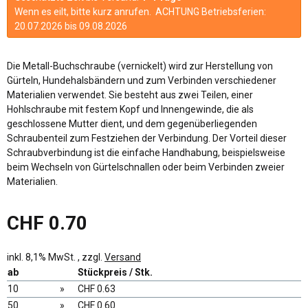
Wenn es eilt, bitte kurz anrufen. ACHTUNG Betriebsferien:
20.07.2026 bis 09.08.2026
Die Metall-Buchschraube (vernickelt) wird zur Herstellung von
Gürteln, Hundehalsbändern und zum Verbinden verschiedener
Materialien verwendet. Sie besteht aus zwei Teilen, einer
Hohlschraube mit festem Kopf und Innengewinde, die als
geschlossene Mutter dient, und dem gegenüberliegenden
Schraubenteil zum Festziehen der Verbindung. Der Vorteil dieser
Schraubverbindung ist die einfache Handhabung, beispielsweise
beim Wechseln von Gürtelschnallen oder beim Verbinden zweier
Materialien.
CHF 0.70
inkl. 8,1% MwSt. , zzgl.
Versand
ab
Stückpreis / Stk.
10
»
CHF 0.63
50
»
CHF 0.60