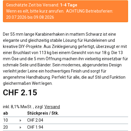
Geschätzte Zeit bis Versand:
1-4 Tage
Wenn es eilt, bitte kurz anrufen. ACHTUNG Betriebsferien:
20.07.2026 bis 09.08.2026
Der 55 mm lange Karabinerhaken in mattem Schwarz ist eine
elegante und gleichzeitig stabile Lösung für Hundeleinen und
kreative DIY-Projekte. Aus Zinklegierung gefertigt, überzeugt er mit
einer Bruchlast von 113 kg bei einem Gewicht von nur 18 g. Die 13
mm Öse und die 5 mm Öffnung machen ihn vielseitig einsetzbar für
schmale Seile und Bänder. Sein modernes, abgerundetes Design
verleiht jeder Leine ein hochwertiges Finish und sorgt für
angenehme Handhabung. Perfekt für alle, die auf Stil und Funktion
gleichermaßen Wert legen.
CHF 2.15
inkl. 8,1% MwSt. , zzgl.
Versand
ab
Stückpreis / Stk.
10
»
CHF 2.04
20
»
CHF 1.94