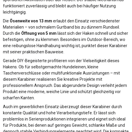
funktioniert zuverlässig und bleibt auch bei häufiger Nutzung
leichtgängig.
Die
Ösenweite von 13 mm
erlaubt den Einsatz verschiedenster
Materialien – von schmalem Gurtband bis zu dünnem Rundseil.
Durch die
Öffnung von 5 mm
lässt sich der Haken schnell und sicher
befestigen, ohne zu klemmen. Besonders im Outdoor-Bereich, wo
eine reibungslose Handhabung wichtig ist, punktet dieser Karabiner
mit seiner praktischen Bauweise.
Gerade DIY-Begeisterte profitieren von der Vielseitigkeit dieses
Hakens. Ob für selbstgemachte Hundeleinen, kleine
Taschenverschlüsse oder multifunktionale Ausrüstungen – mit
diesem Karabiner realisieren Sie kreative Projekte mit
professionellem Anspruch. Das abgerundete Design verleiht jedem
Produkt eine moderne, weiche Linie und schützt gleichzeitig vor
scharfen Kanten.
Auch im gewerblichen Einsatz überzeugt dieser Karabiner durch
konstante Qualität und hohe Verarbeitungstiefe. Er lässt sich
problemlos in Serienproduktionen integrieren und eignet sich ideal
für Produkte, bei denen auf geringes Gewicht, schlanke Maße und
dennoch stabile Verbindungselemente geachtet wird. Die kompakte