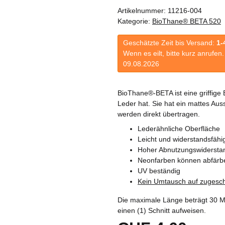
Artikelnummer:
11216-004
Kategorie:
BioThane® BETA 520
Geschätzte Zeit bis Versand:
1-
Wenn es eilt, bitte kurz anrufe
09.08.2026
BioThane®-BETA ist eine griffige
Leder hat. Sie hat ein mattes Au
werden direkt übertragen.
Lederähnliche Oberfläche
Leicht und widerstandsfähi
Hoher Abnutzungswidersta
Neonfarben können abfärb
UV beständig
Kein Umtausch auf zugesch
Die maximale Länge beträgt 30 M
einen (1) Schnitt aufweisen.