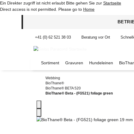
Ein Direkter zugriff ist nicht erlaubt Bitte gehen Sie zur
Startseite
Direct access is not permitted. Please go to
Home
BETRI
+41 (0) 62 521 38 03
Beratung vor Ort
Schnell
Sortiment
Gravuren
Hundeleinen
BioThan
Webbing
BioThane®
BioThane® BETA 520
BioThane® Beta - (FG521) foliage green