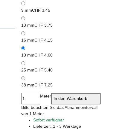
9 mm
CHF 3.45
13 mm
CHF 3.75
16 mm
CHF 4.15
19 mm
CHF 4.60
25 mm
CHF 5.40
38 mm
CHF 7.25
Meter
In den Warenkorb
x
Bitte beachten Sie das Abnahmeintervall
von 1 Meter.
Sofort verfügbar
Lieferzeit:
1 - 3 Werktage