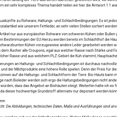
m ein sehr komplexes Thema handelt teilen wir hier die Antwort 1:1 wie
künfte zu Rohware, Haltungs- und Schlachtbedingungen. Es ist jedoch 
zialartikel wie unserem Fettleder, an sehr vielen Stellen sortiert wer
 Artikel nur aus europäischer Rohware von schweren Kühen oder Bullen
hen Bestimmungen der EU.Hierzu werden bereits im Schlachthof die Häu
schwarzbunten Kühen vorzugsweise andere Leder gearbeitet werden wie
 dem Äscher alle Croupons, egal aus welcher Rasse nach Stärke und For
welcher Rasse und aus welchem PLZ-Gebiet die Kuh stammt, Hauptsache
ngen an Haltungs- und Schlachtbedingungen ist durchaus nachvollzieh
 und der Milchprodukte eine höhere Rolle spielen. Denn der Preis für di
 können auf die Haltungs- und Schlachtform der Tiere. Bio-Häute kann
ge nach Bioleder werden sich ergo die Haltungsbedingungen nicht änder
ürden, dass das Angebot an Biohäuten steigt. Weiterhin halte ich es f
 da dieser hochwertige Grundstoff alternativ nur deponiert werden könn
amm.
licht. Die Abbildungen, technischen Daten, Maße und Ausführungen sind unv