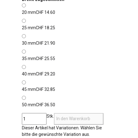
20 mm
CHF 14.60
25 mm
CHF 18.25
30 mm
CHF 21.90
35 mm
CHF 25.55
40 mm
CHF 29.20
45 mm
CHF 32.85
50 mm
CHF 36.50
Stk.
In den Warenkorb
x
Dieser Artikel hat Variationen. Wählen Sie
bitte die gewünschte Variation aus.