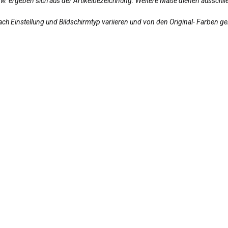
bzw. ergeben sich aus der Artikelbezeichnung. Weitere Maße dienen ausschlie
ch Einstellung und Bildschirmtyp variieren und von den Original- Farben g