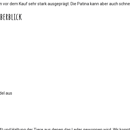
hon vor dem Kauf sehr stark ausgeprägt. Die Patina kann aber auch schne
berblick
del aus
t und Haltung der Tiere aus denen das Leder gewonnen wird. Wir konn