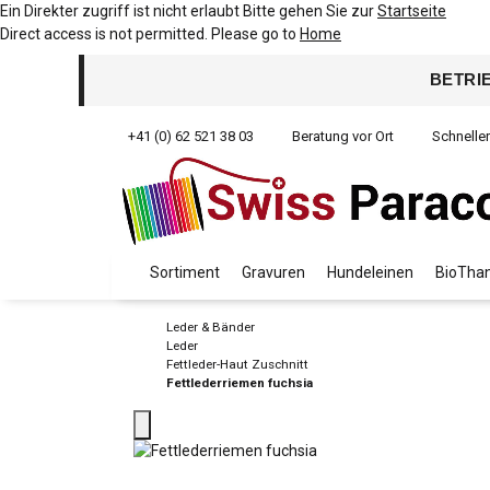
Ein Direkter zugriff ist nicht erlaubt Bitte gehen Sie zur
Startseite
Direct access is not permitted. Please go to
Home
BETRI
+41 (0) 62 521 38 03
Beratung vor Ort
Schnelle
Sortiment
Gravuren
Hundeleinen
BioThan
Leder & Bänder
Leder
Fettleder-Haut Zuschnitt
Fettlederriemen fuchsia