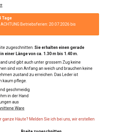
tt
4 Tage
n. ACHTUNG Betriebsferien: 20.07.2026 bis
ite zugeschnitten.
Sie erhalten einen gerade
n einer Länge von ca. 1.30 m bis 1.40 m.
Hand und gibt auch unter grossem Zug keine
men sind von Anfang an weich und brauchen keine
men zustand zu erreichen. Das Leder ist
n kaum pflege.
und geschmeidig
ehm in der Hand
stungen aus
nittene Ware
 ganze Häute? Melden Sie ich bei uns, wir erstellen
Breite zugeschnitten