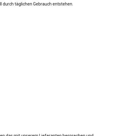
ll durch täglichen Gebrauch entstehen.
ten das mit unserem Lieferanten besprechen und