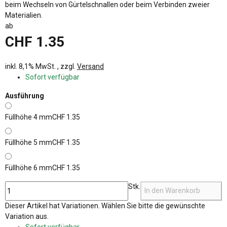
beim Wechseln von Gürtelschnallen oder beim Verbinden zweier
Materialien.
ab
CHF 1.35
inkl. 8,1% MwSt. , zzgl.
Versand
Sofort verfügbar
Ausführung
Füllhöhe 4 mm
CHF 1.35
Füllhöhe 5 mm
CHF 1.35
Füllhöhe 6 mm
CHF 1.35
Stk.
In den Warenkorb
x
Dieser Artikel hat Variationen. Wählen Sie bitte die gewünschte
Variation aus.