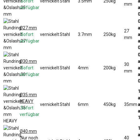
Sofort
vernickelt
Stahl
3.5mm
250kg
a
mm
verfügbar
a
0
Ø27 mm
a
27
Sofort
vernickelt
Stahl
3.7mm
250kg
a
mm
verfügbar
a
0
Ø30 mm
a
30
Sofort
vernickelt
Stahl
4mm
200kg
a
mm
verfügbar
a
1
Ø35 mm
a
HEAVY
vernickelt
Stahl
6mm
450kg
35mm
a
Sofort
a
verfügbar
1
Ø40 mm
a
Nur noch
40