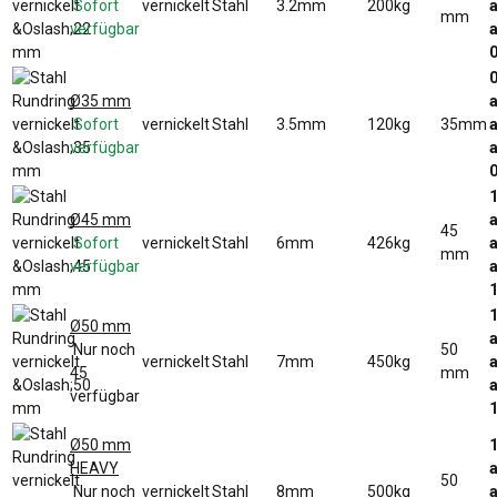
Sofort
vernickelt
Stahl
3.2mm
200kg
a
mm
verfügbar
a
0
Ø35 mm
a
Sofort
vernickelt
Stahl
3.5mm
120kg
35mm
a
verfügbar
a
1
Ø45 mm
a
45
Sofort
vernickelt
Stahl
6mm
426kg
a
mm
verfügbar
a
1
Ø50 mm
a
Nur noch
50
vernickelt
Stahl
7mm
450kg
a
45
mm
a
verfügbar
Ø50 mm
1
HEAVY
a
50
Nur noch
vernickelt
Stahl
8mm
500kg
a