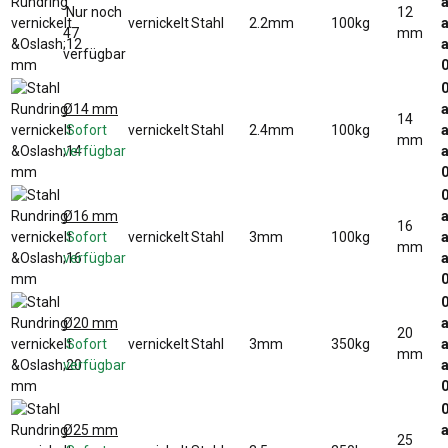
a
Nur noch
12
vernickelt
Stahl
2.2mm
100kg
a
47
mm
a
verfügbar
0
Ø14 mm
a
14
Sofort
vernickelt
Stahl
2.4mm
100kg
a
mm
verfügbar
a
0
Ø16 mm
a
16
Sofort
vernickelt
Stahl
3mm
100kg
a
mm
verfügbar
a
0
Ø20 mm
a
20
Sofort
vernickelt
Stahl
3mm
350kg
a
mm
verfügbar
a
0
Ø25 mm
a
25