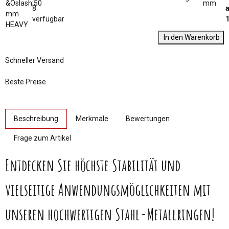
mm
8
a
verfügbar
In den Warenkorb
Schneller Versand
Beste Preise
weitere Registerkarten anzeigen
Beschreibung
Merkmale
Bewertungen
Frage zum Artikel
Entdecken Sie höchste Stabilität und
vielseitige Anwendungsmöglichkeiten mit
unseren hochwertigen Stahl-Metallringen!