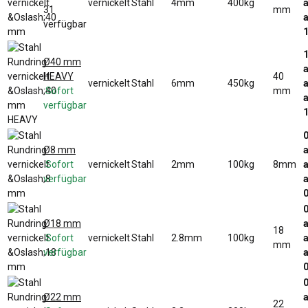
vernickelt
Stahl
4mm
400kg
a
31
mm
a
verfügbar
1
Ø40 mm
a
HEAVY
40
vernickelt
Stahl
6mm
450kg
a
Sofort
mm
a
verfügbar
0
Ø8 mm
a
Sofort
vernickelt
Stahl
2mm
100kg
8mm
a
verfügbar
a
0
Ø18 mm
a
18
Sofort
vernickelt
Stahl
2.8mm
100kg
a
mm
verfügbar
a
0
Ø22 mm
a
22