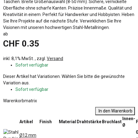
Taschen. Breite Größenauswahl (8-50 mm). Sichere, vernickelte
Oberfläche ohne scharfe Kanten. Präzise Innenmaße. Qualität und
Kreativität in einem. Perfekt für Handwerker und Hobbyisten. Heben
Sie Ihre Projekte auf die nächste Stufe. Verwirklichen Sie Ihre
Visionen mit unseren hochwertigen Stahl-Metallringen.
ab
CHF 0.35
inkl. 8,1% MwSt. , zzgl.
Versand
Sofort verfügbar
x
Dieser Artikel hat Variationen. Wählen Sie bitte die gewünschte
Variation aus.
Sofort verfügbar
Warenkorbmatrix
In den Warenkorb
Innen-
Artikel
Finish
Material
Drahtstärke
Bruchlast
Ø
0
Ø12 mm