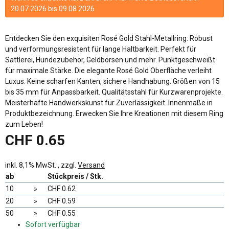
20.07.2026 bis 09.08.2026
Entdecken Sie den exquisiten Rosé Gold Stahl-Metallring: Robust
und verformungsresistent für lange Haltbarkeit. Perfekt für
Sattlerei, Hundezubehör, Geldbörsen und mehr. Punktgeschweißt
für maximale Stärke. Die elegante Rosé Gold Oberfläche verleiht
Luxus. Keine scharfen Kanten, sichere Handhabung. Größen von 15
bis 35 mm für Anpassbarkeit. Qualitätsstahl für Kurzwarenprojekte.
Meisterhafte Handwerkskunst für Zuverlässigkeit. Innenmaße in
Produktbezeichnung. Erwecken Sie Ihre Kreationen mit diesem Ring
zum Leben!
CHF 0.65
inkl. 8,1% MwSt. , zzgl.
Versand
ab
Stückpreis / Stk.
10
»
CHF 0.62
20
»
CHF 0.59
50
»
CHF 0.55
Sofort verfügbar